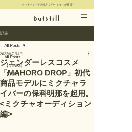
マホロドロップが新処方で10mlサイズが登場！
butstill
記事
All Posts
2022年7月4日
All Posts
ジェンダーレスコスメ
【NEWS】
「MAHORO DROP」初代
【CSR】
商品モデルにミクチャラ
イバーの保科明那を起用。
<ミクチャオーディション
編>